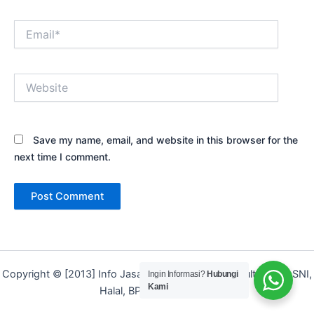
Email*
Website
Save my name, email, and website in this browser for the
next time I comment.
Copyright © [2013] Info Jasa | Layanan Jasa Konsultan ISO, SNI,
Ingin Informasi?
Hubungi
Kami
Halal, BPOM dan Merek]