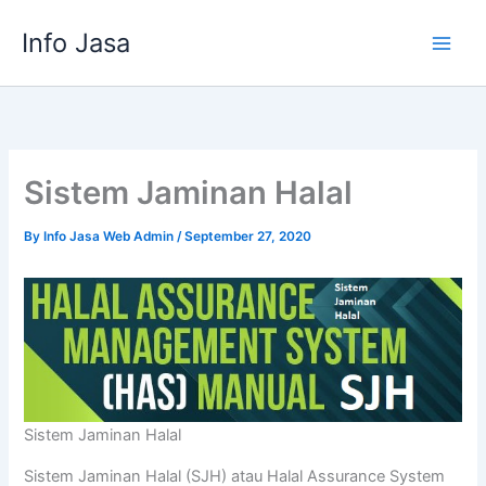
Skip
Info Jasa
to
content
Sistem Jaminan Halal
By
Info Jasa Web Admin
/
September 27, 2020
Sistem Jaminan Halal
Sistem Jaminan Halal (SJH) atau Halal Assurance System