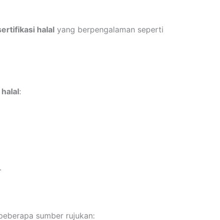
sertifikasi halal
yang berpengalaman seperti
 halal
:
.
t beberapa sumber rujukan: