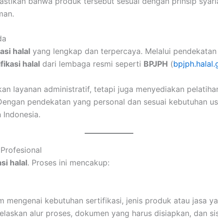
stikan bahwa produk tersebut sesuai dengan prinsip syaria
man.
da
asi halal
yang lengkap dan terpercaya. Melalui pendekatan 
fikasi halal
dari lembaga resmi seperti
BPJPH
(
bpjph.halal.
kan layanan administratif, tetapi juga menyediakan pelati
Dengan pendekatan yang personal dan sesuai kebutuhan usa
 Indonesia.
 Profesional
asi halal
. Proses ini mencakup:
mengenai kebutuhan sertifikasi, jenis produk atau jasa yang
laskan alur proses, dokumen yang harus disiapkan, dan si