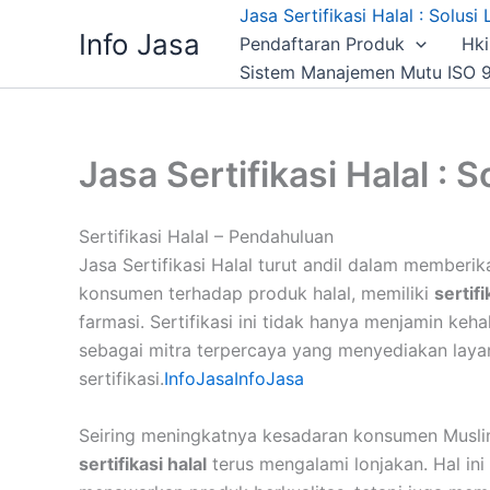
Skip
Jasa Sertifikasi Halal : Solus
Info Jasa
to
Pendaftaran Produk
Hki
content
Sistem Manajemen Mutu ISO 9
Jasa Sertifikasi Halal : 
Sertifikasi Halal – Pendahuluan
Jasa Sertifikasi Halal turut andil dalam member
konsumen terhadap produk halal, memiliki
sertifi
farmasi. Sertifikasi ini tidak hanya menjamin ke
sebagai mitra terpercaya yang menyediakan layana
sertifikasi.
InfoJasa
InfoJasa
Seiring meningkatnya kesadaran konsumen Muslim
sertifikasi halal
terus mengalami lonjakan. Hal ini 