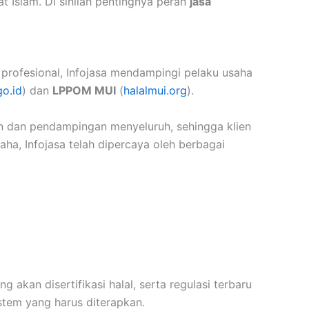
t Islam. Di sinilah pentingnya peran
jasa
profesional, Infojasa mendampingi pelaku usaha
go.id
) dan
LPPOM MUI
(
halalmui.org
).
han dan pendampingan menyeluruh, sehingga klien
ha, Infojasa telah dipercaya oleh berbagai
 akan disertifikasi halal, serta regulasi terbaru
stem yang harus diterapkan.