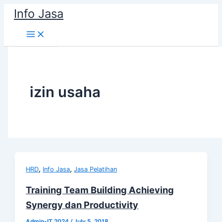
Skip
Info Jasa
to
content
izin usaha
,
,
HRD
Info Jasa
Jasa Pelatihan
Training Team Building Achieving
Synergy dan Productivity
Admin-IT 2024
/
July 5, 2018