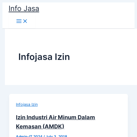
Skip
Info Jasa
to
content
Infojasa Izin
Infojasa Izin
Izin Industri Air Minum Dalam
Kemasan (AMDK)
Admin-IT 2024
/
July 3, 2018