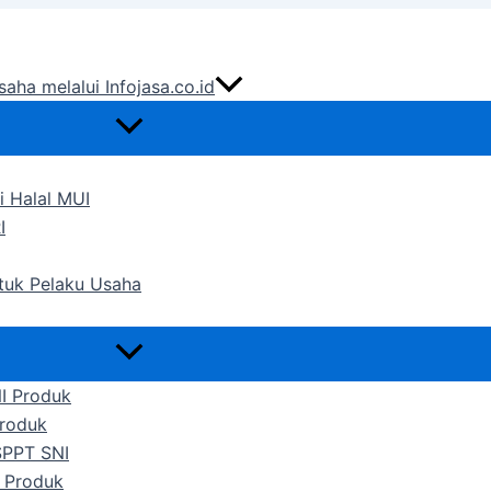
saha melalui Infojasa.co.id
i Halal MUI
I
ntuk Pelaku Usaha
NI Produk
Produk
SPPT SNI
 Produk