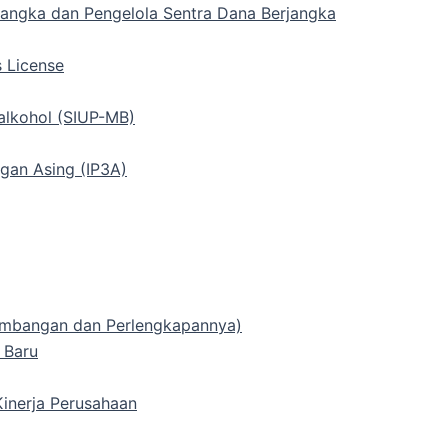
rjangka dan Pengelola Sentra Dana Berjangka
s License
alkohol (SIUP-MB)
gan Asing (IP3A)
 Timbangan dan Perlengkapannya)
 Baru
inerja Perusahaan