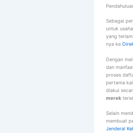
Pendahulua
Sebagai pen
untuk usah
yang terlam
nya ke
Dire
Dengan mel
dan manfaat
proses dafta
pertama ka
diakui seca
merek
terse
Selain men
membuat pe
Jenderal Ke