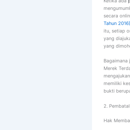
Ketika ada
mengumumka
secara onli
Tahun 2016
itu, setiap
yang diajuk
yang dimoh
Bagaimana j
Merek Terda
mengajukan
memiliki k
bukti berup
2. Pembatal
Hak Membat