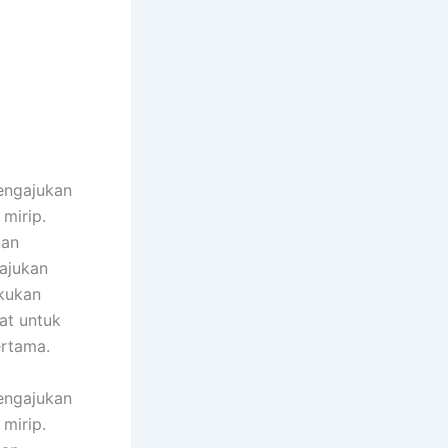
engajukan
mirip.
kan
ajukan
akukan
at untuk
ertama.
engajukan
mirip.