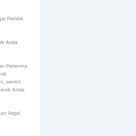
ai Pemilik
ek Anda
dan Penerima
rek
n, sambil
merek Anda.
an ilegal