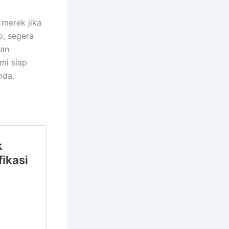
merek jika
o, segera
tan
mi siap
nda.