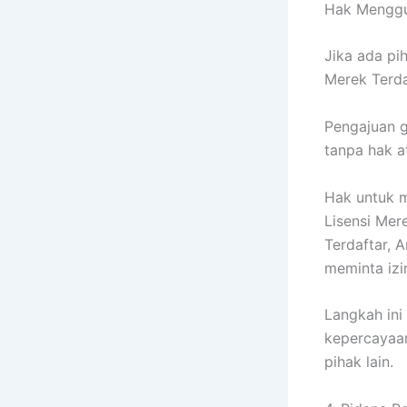
Hak Menggu
Jika ada pi
Merek Terda
Pengajuan 
tanpa hak at
Hak untuk m
Lisensi Mer
Terdaftar, 
meminta izi
Langkah ini
kepercayaan
pihak lain.