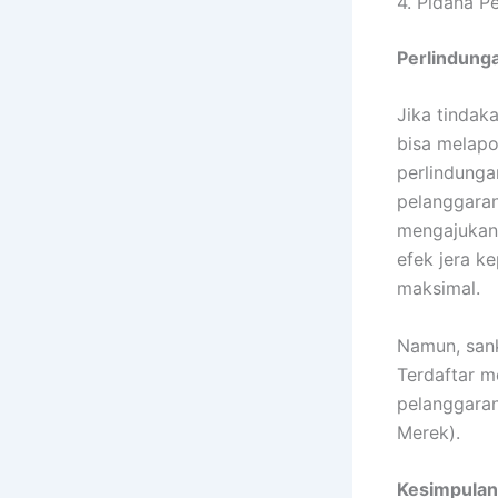
4. Pidana P
Perlindung
Jika tindak
bisa melap
perlindung
pelanggaran
mengajukan 
efek jera k
maksimal.
Namun, sank
Terdaftar m
pelanggaran
Merek).
Kesimpulan