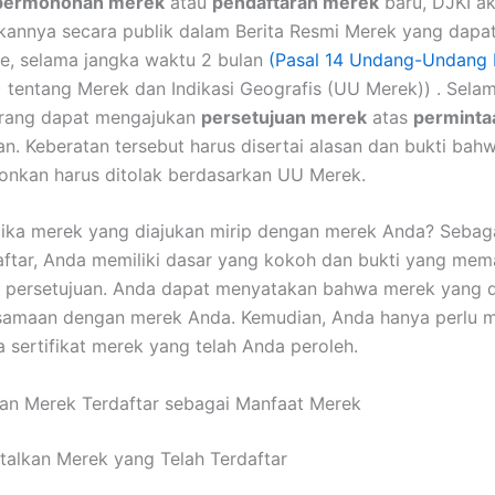
permohonan merek
atau
pendaftaran merek
baru, DJKI a
nnya secara publik dalam Berita Resmi Merek yang dapat
ne, selama jangka waktu 2 bulan
(Pasal 14 Undang-Undang
)
tentang Merek dan Indikasi Geografis (UU Merek)) . Sela
 orang dapat mengajukan
persetujuan merek
atas
perminta
an. Keberatan tersebut harus disertai alasan dan bukti ba
onkan harus ditolak berdasarkan UU Merek.
ika merek yang diajukan mirip dengan merek Anda? Sebaga
ftar, Anda memiliki dasar yang kokoh dan bukti yang mem
 persetujuan. Anda dapat menyatakan bahwa merek yang d
esamaan dengan merek Anda. Kemudian, Anda hanya perlu 
a sertifikat merek yang telah Anda peroleh.
an Merek Terdaftar sebagai Manfaat Merek
alkan Merek yang Telah Terdaftar