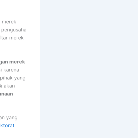
s merek
k pengusaha
ftar merek
gan merek
i karena
i pihak yang
k
akan
unaan
an yang
ektorat