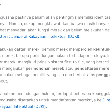
n
gusaha pastinya paham akan pentingnya memiliki identita
anya. Namun, cukup mengkhawatirkan bahwa masih banya
bat menyadari akan fungsi merek dan belum melakukan da
ktorat Jenderal Kekayaan Intelektual (DJKI).
akukan daftar merek, pemilik merek memperoleh
keuntun
 merek, berupa perlindungan hukum terhadap mereknya. In
r merek mengikuti prinsip sistem first to file, yang berart
li mengajukan
permohonan merek
atau
pendaftaran mere
ra hukum sebagai pemilik yang sah dan berhak atas
pengg
but.
dapatkan perlindungan hukum, terdapat beberapa keunggul
ngusaha disarankan untuk mendaftarkan mereknya ke
Dir
kayaan Intelektual (DJKI
)
.