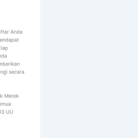
aftar Anda
mendapat
tiap
nda
mberikan
ngi secara
ik Merek
semua
103 UU