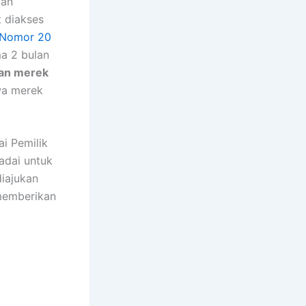
kan
 diakses
 Nomor 20
ma 2 bulan
an merek
hwa merek
i Pemilik
adai untuk
iajukan
memberikan