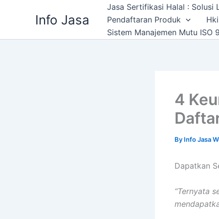
Skip
Jasa Sertifikasi Halal : Solus
Info Jasa
to
Pendaftaran Produk
Hki
content
Sistem Manajemen Mutu ISO 9
4 Keu
Dafta
By
Info Jasa 
Dapatkan Se
“Ternyata s
mendapatkan