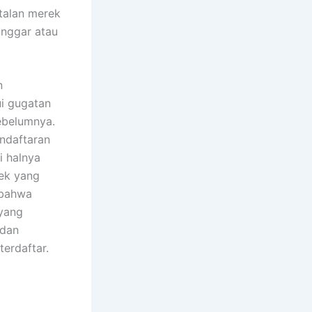
talan merek
anggar atau
n
ui gugatan
ebelumnya.
ndaftaran
i halnya
ek yang
 bahwa
 yang
 dan
terdaftar.