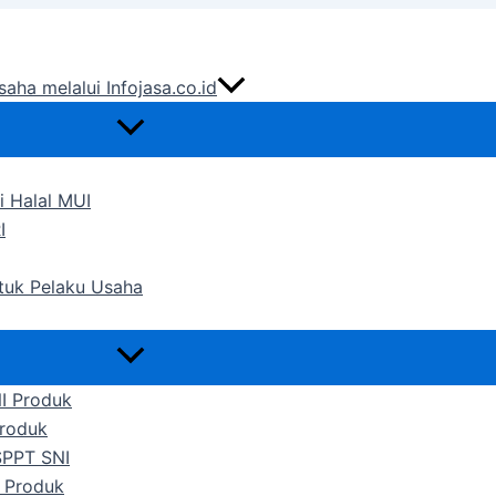
saha melalui Infojasa.co.id
i Halal MUI
I
ntuk Pelaku Usaha
NI Produk
Produk
SPPT SNI
 Produk