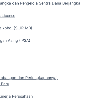
rjangka dan Pengelola Sentra Dana Berjangka
s License
alkohol (SIUP-MB)
gan Asing (IP3A)
 Timbangan dan Perlengkapannya)
 Baru
inerja Perusahaan