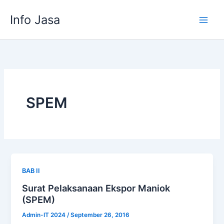
Skip
Info Jasa
to
content
SPEM
BAB II
Surat Pelaksanaan Ekspor Maniok
(SPEM)
Admin-IT 2024
/
September 26, 2016