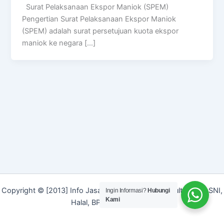
Surat Pelaksanaan Ekspor Maniok (SPEM)
Pengertian Surat Pelaksanaan Ekspor Maniok
(SPEM) adalah surat persetujuan kuota ekspor
maniok ke negara […]
Copyright © [2013] Info Jasa | Layanan Jasa Konsultan ISO, SNI,
Ingin Informasi?
Hubungi
Kami
Halal, BPOM dan Merek]