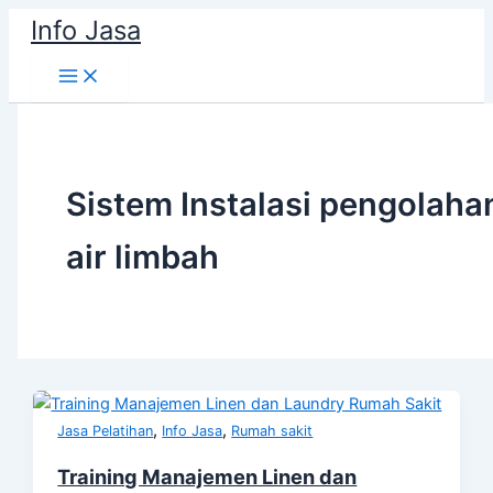
Skip
Info Jasa
to
content
Sistem Instalasi pengolaha
air limbah
,
,
Jasa Pelatihan
Info Jasa
Rumah sakit
Training Manajemen Linen dan