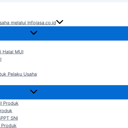
saha melalui Infojasa.co.id
i Halal MUI
I
ntuk Pelaku Usaha
NI Produk
Produk
SPPT SNI
 Produk