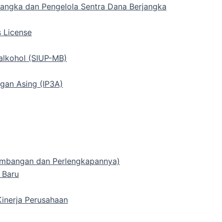
rjangka dan Pengelola Sentra Dana Berjangka
s License
alkohol (SIUP-MB)
gan Asing (IP3A)
 Timbangan dan Perlengkapannya)
 Baru
inerja Perusahaan