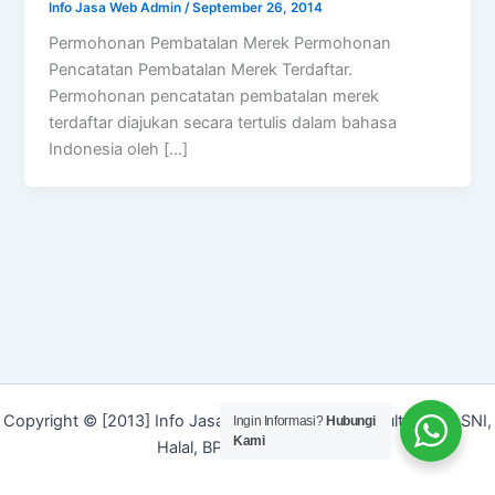
Info Jasa Web Admin
/
September 26, 2014
Permohonan Pembatalan Merek Permohonan
Pencatatan Pembatalan Merek Terdaftar.
Permohonan pencatatan pembatalan merek
terdaftar diajukan secara tertulis dalam bahasa
Indonesia oleh […]
Copyright © [2013] Info Jasa | Layanan Jasa Konsultan ISO, SNI,
Ingin Informasi?
Hubungi
Kami
Halal, BPOM dan Merek]