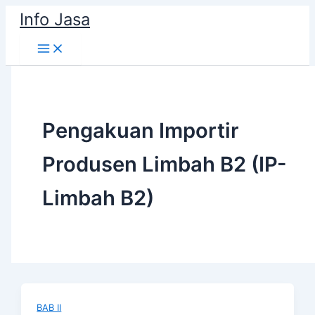
Skip
Info Jasa
to
content
Pengakuan Importir
Produsen Limbah B2 (IP-
Limbah B2)
BAB II