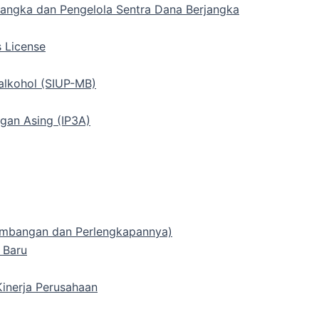
rjangka dan Pengelola Sentra Dana Berjangka
s License
alkohol (SIUP-MB)
gan Asing (IP3A)
 Timbangan dan Perlengkapannya)
 Baru
inerja Perusahaan