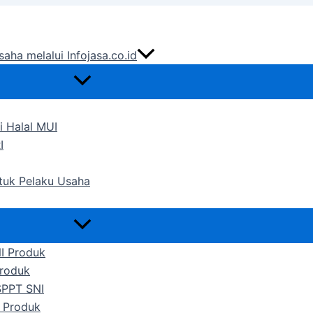
saha melalui Infojasa.co.id
i Halal MUI
I
ntuk Pelaku Usaha
NI Produk
Produk
SPPT SNI
 Produk