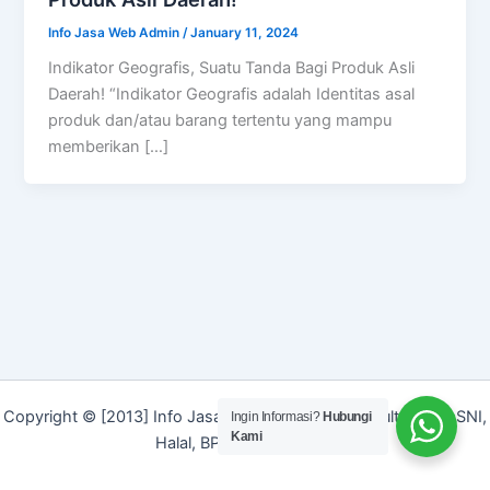
Info Jasa Web Admin
/
January 11, 2024
Indikator Geografis, Suatu Tanda Bagi Produk Asli
Daerah! “Indikator Geografis adalah Identitas asal
produk dan/atau barang tertentu yang mampu
memberikan […]
Copyright © [2013] Info Jasa | Layanan Jasa Konsultan ISO, SNI,
Ingin Informasi?
Hubungi
Kami
Halal, BPOM dan Merek]