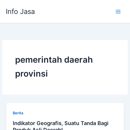
Skip
Info Jasa
to
content
pemerintah daerah
provinsi
Berita
Indikator Geografis, Suatu Tanda Bagi
Produk Asli Daerah!