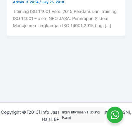
Admin-IT 2024
/
July 25, 2018
Training ISO 14001 Versi 2015 Pendahuluan Training
ISO 14001 – oleh INFO JASA. Penerapan Sistem
Manajemen Lingkungan ISO 14001:2015 bagi […]
Copyright © [2013] Info Jasa | Layanan Jasa Konsultan ISO, SNI,
Ingin Informasi?
Hubungi
Kami
Halal, BPOM dan Merek]