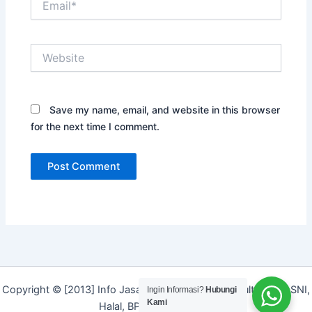
Website
Save my name, email, and website in this browser
for the next time I comment.
Copyright © [2013] Info Jasa | Layanan Jasa Konsultan ISO, SNI,
Ingin Informasi?
Hubungi
Kami
Halal, BPOM dan Merek]