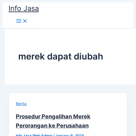
Skip
Info Jasa
to
content
merek dapat diubah
Berita
Prosedur Pengalihan Merek
Perorangan ke Perusahaan
Info Jasa Web Admin
/
January 9, 2024