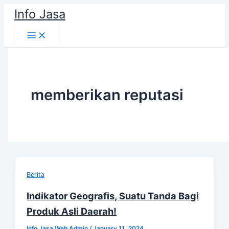
Skip
Info Jasa
to
content
memberikan reputasi
Berita
Indikator Geografis, Suatu Tanda Bagi
Produk Asli Daerah!
Info Jasa Web Admin
/
January 11, 2024