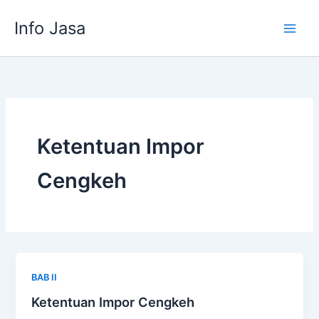
Skip
Info Jasa
to
content
Ketentuan Impor
Cengkeh
BAB II
Ketentuan Impor Cengkeh