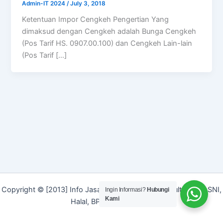
Admin-IT 2024
/
July 3, 2018
Ketentuan Impor Cengkeh Pengertian Yang
dimaksud dengan Cengkeh adalah Bunga Cengkeh
(Pos Tarif HS. 0907.00.100) dan Cengkeh Lain-lain
(Pos Tarif […]
Copyright © [2013] Info Jasa | Layanan Jasa Konsultan ISO, SNI,
Ingin Informasi?
Hubungi
Kami
Halal, BPOM dan Merek]