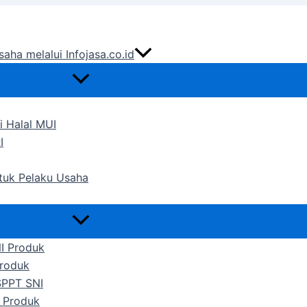
saha melalui Infojasa.co.id
i Halal MUI
I
ntuk Pelaku Usaha
NI Produk
Produk
SPPT SNI
 Produk