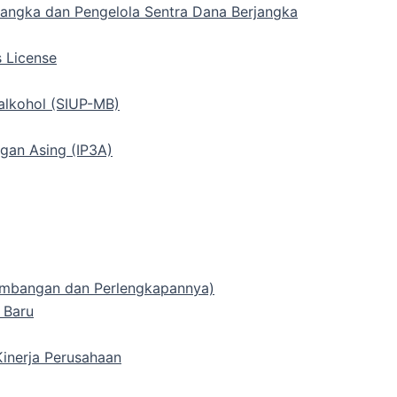
rjangka dan Pengelola Sentra Dana Berjangka
s License
alkohol (SIUP-MB)
gan Asing (IP3A)
 Timbangan dan Perlengkapannya)
 Baru
inerja Perusahaan