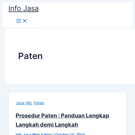
Skip
Info Jasa
to
content
Paten
,
Jasa HKI
Paten
Prosedur Paten : Panduan Lengkap
Langkah demi Langkah
Info Jasa Web Admin
/
October 14, 2014