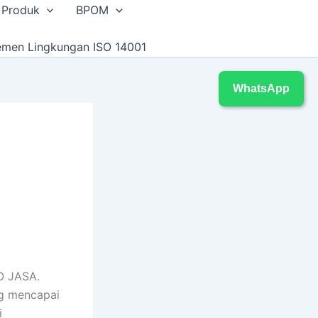
 Produk
BPOM
emen Lingkungan ISO 14001
WhatsApp
O JASA.
ng mencapai
i