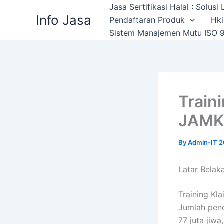
Skip
Jasa Sertifikasi Halal : Solus
Info Jasa
to
Pendaftaran Produk
Hki
content
Sistem Manajemen Mutu ISO 9
Train
JAMK
By
Admin-IT 
Latar Belak
Training Kl
Jumlah pend
77 juta jiw