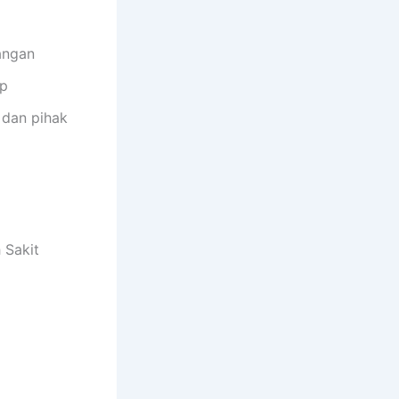
angan
ap
 dan pihak
 Sakit