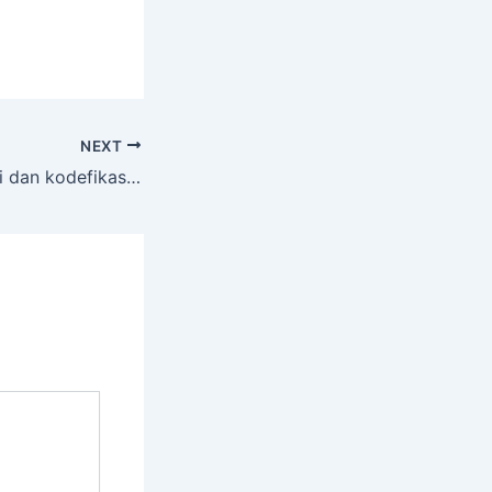
NEXT
Training Klarifikasi dan kodefikasi Penyakit (ICD-10 dan ICD-9-CM) terkait JKN