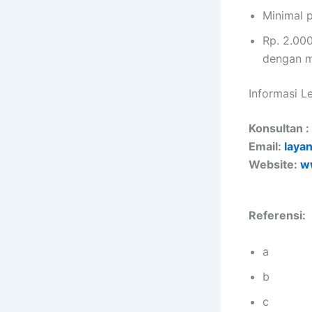
Minimal p
Rp. 2.000
dengan m
Informasi L
Konsultan :
Email:
layan
Website:
ww
Referensi:
a
b
c