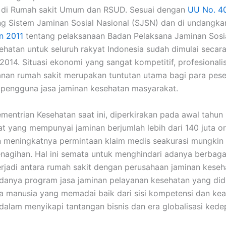
 di Rumah sakit Umum dan RSUD. Sesuai dengan
UU No. 4
g Sistem Jaminan Sosial Nasional (SJSN) dan di undangk
n 2011
tentang pelaksanaan Badan Pelaksana Jaminan Sosia
ehatan untuk seluruh rakyat Indonesia sudah dimulai secar
2014. Situasi ekonomi yang sangat kompetitif, profesional
nan rumah sakit merupakan tuntutan utama bagi para pese
pengguna jasa jaminan kesehatan masyarakat.
ementrian Kesehatan saat ini, diperkirakan pada awal tahun
at yang mempunyai jaminan berjumlah lebih dari 140 juta or
 meningkatnya permintaan klaim medis seakurasi mungkin
nagihan. Hal ini semata untuk menghindari adanya berbagai
erjadi antara rumah sakit dengan perusahaan jaminan keseh
adanya program jasa jaminan pelayanan kesehatan yang di
 manusia yang memadai baik dari sisi kompetensi dan kea
dalam menyikapi tantangan bisnis dan era globalisasi kede