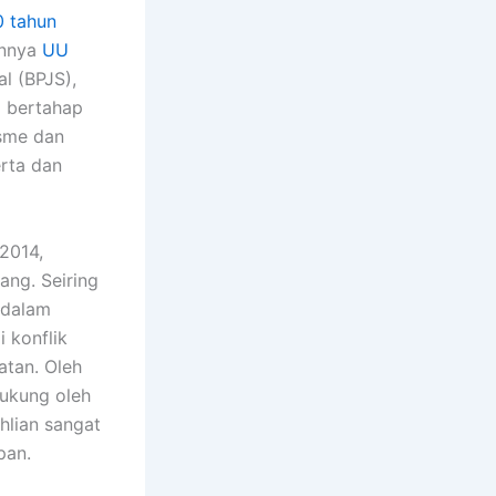
0 tahun
annya
UU
l (BPJS),
a bertahap
isme dan
rta dan
 2014,
ang. Seiring
 dalam
 konflik
atan. Oleh
dukung oleh
hlian sangat
pan.