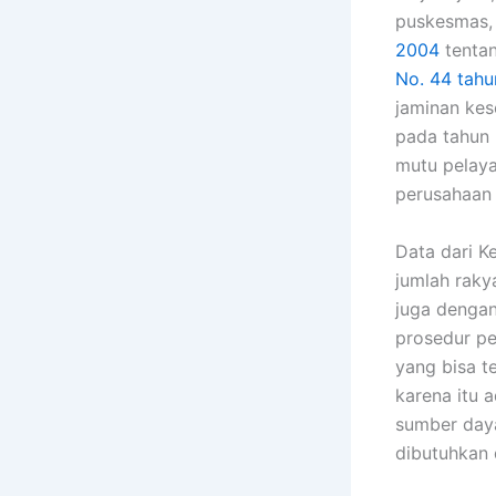
puskesmas,
2004
tentan
No. 44 tahu
jaminan kes
pada tahun 
mutu pelaya
perusahaan 
Data dari K
jumlah raky
juga dengan
prosedur pe
yang bisa t
karena itu 
sumber daya
dibutuhkan 