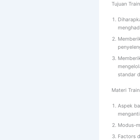
Tujuan Trai
Diharapk
menghad
Memberik
penyelen
Memberik
mengelol
standar 
Materi Trai
Aspek ba
menganti
Modus-mo
Factors 