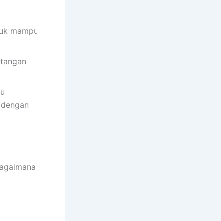
ntuk mampu
ntangan
pu
 dengan
bagaimana