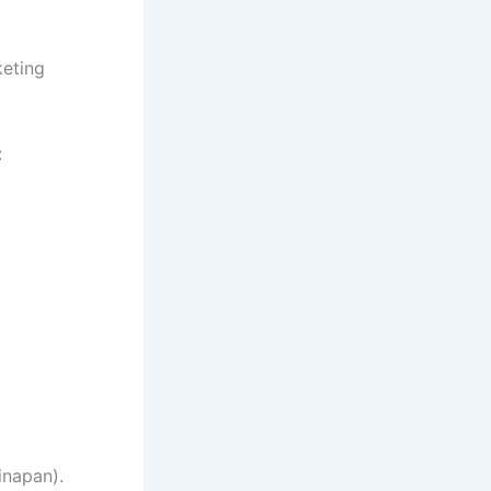
keting
:
inapan).