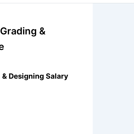
 Grading &
e
 & Designing Salary