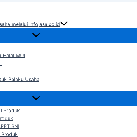
saha melalui Infojasa.co.id
i Halal MUI
I
ntuk Pelaku Usaha
NI Produk
Produk
SPPT SNI
 Produk