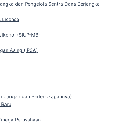
rjangka dan Pengelola Sentra Dana Berjangka
s License
alkohol (SIUP-MB)
gan Asing (IP3A)
 Timbangan dan Perlengkapannya)
 Baru
inerja Perusahaan