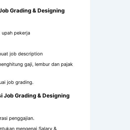
Job Grading & Designing
 upah pekerja
at job description
nghitung gaji, lembur dan pajak
i job grading.
si Job Grading & Designing
asi penggajian.
ntukan mengenai Salary &