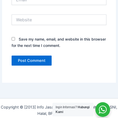
Website
Save my name, email, and website in this browser
for the next time I comment.
Copyright © [2013] Info Jasa | Layanan Jasa Konsultan ISO, SNI,
Ingin Informasi?
Hubungi
Kami
Halal, BPOM dan Merek]