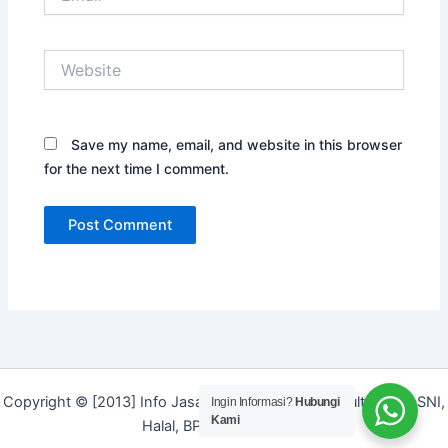
Website
Save my name, email, and website in this browser
for the next time I comment.
Copyright © [2013] Info Jasa | Layanan Jasa Konsultan ISO, SNI,
Ingin Informasi?
Hubungi
Kami
Halal, BPOM dan Merek]