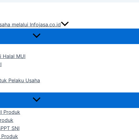
saha melalui Infojasa.co.id
i Halal MUI
I
ntuk Pelaku Usaha
NI Produk
Produk
SPPT SNI
 Produk