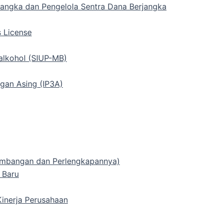
rjangka dan Pengelola Sentra Dana Berjangka
s License
alkohol (SIUP-MB)
gan Asing (IP3A)
 Timbangan dan Perlengkapannya)
 Baru
inerja Perusahaan