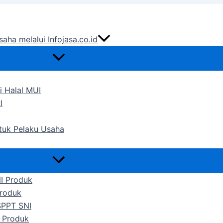
saha melalui Infojasa.co.id
i Halal MUI
I
ntuk Pelaku Usaha
NI Produk
Produk
SPPT SNI
 Produk