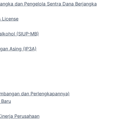
rjangka dan Pengelola Sentra Dana Berjangka
s License
alkohol (SIUP-MB)
gan Asing (IP3A)
 Timbangan dan Perlengkapannya)
 Baru
inerja Perusahaan