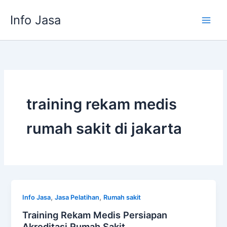
Skip
Info Jasa
to
content
training rekam medis
rumah sakit di jakarta
,
,
Info Jasa
Jasa Pelatihan
Rumah sakit
Training Rekam Medis Persiapan
Akreditasi Rumah Sakit