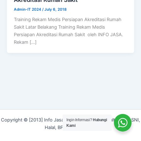
Admin-IT 2024
/
July 6, 2018
Training Rekam Medis Persiapan Akreditasi Rumah
Sakit Latar Belakang Training Rekam Medis
Persiapan Akreditasi Rumah Sakit oleh INFO JASA.
Rekam […]
Copyright © [2013] Info Jasa | Layanan Jasa Konsultan ISO, SNI,
Ingin Informasi?
Hubungi
Kami
Halal, BPOM dan Merek]