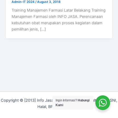
Admin-IT 2024
/
August 3, 2018
Training Manajemen Farmasi Latar Belakang Training
Manajemen Farmasi oleh INFO JASA. Perencanaan
kebutuhan obat merupakan proses kegiatan dalam
pemilihan jenis, […]
Copyright © [2013] Info Jasa | Layanan Jasa Konsultan ISO, SNI,
Ingin Informasi?
Hubungi
Kami
Halal, BPOM dan Merek]