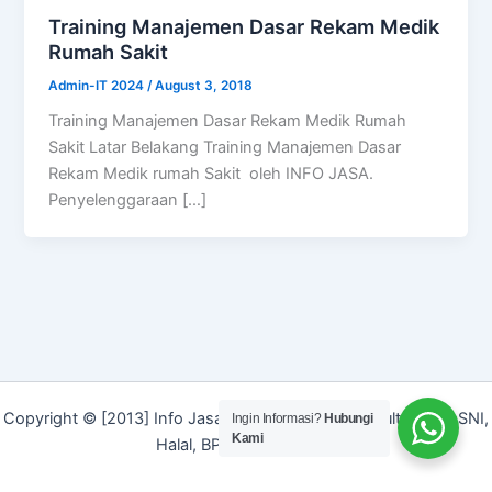
Training Manajemen Dasar Rekam Medik
Rumah Sakit
Admin-IT 2024
/
August 3, 2018
Training Manajemen Dasar Rekam Medik Rumah
Sakit Latar Belakang Training Manajemen Dasar
Rekam Medik rumah Sakit oleh INFO JASA.
Penyelenggaraan […]
Copyright © [2013] Info Jasa | Layanan Jasa Konsultan ISO, SNI,
Ingin Informasi?
Hubungi
Kami
Halal, BPOM dan Merek]