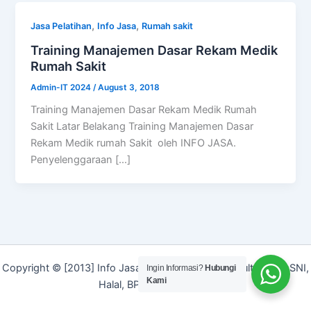
,
,
Jasa Pelatihan
Info Jasa
Rumah sakit
Training Manajemen Dasar Rekam Medik
Rumah Sakit
Admin-IT 2024
/
August 3, 2018
Training Manajemen Dasar Rekam Medik Rumah
Sakit Latar Belakang Training Manajemen Dasar
Rekam Medik rumah Sakit oleh INFO JASA.
Penyelenggaraan […]
Copyright © [2013] Info Jasa | Layanan Jasa Konsultan ISO, SNI,
Ingin Informasi?
Hubungi
Kami
Halal, BPOM dan Merek]