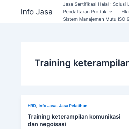
Skip
Jasa Sertifikasi Halal : Solus
Info Jasa
to
Pendaftaran Produk
Hki
content
Sistem Manajemen Mutu ISO 9
Training keterampila
,
,
HRD
Info Jasa
Jasa Pelatihan
Training keterampilan komunikasi
dan negoisasi