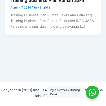
Training Business Plan Rumah Sakit
Admin-IT 2024
/
July 6, 2018
Training Business Plan Rumah Sakit Latar Belakang
Training Business Plan Rumah Sakit oleh INFO JASA.
Persaingan bisnis dalam bidang pelayanan […]
Copyright © [2013] Info Jasa | Layanan Jasa Konsultan ISO, SNI,
Ingin Informasi?
Hubungi
Kami
Halal, BPOM dan Merek]