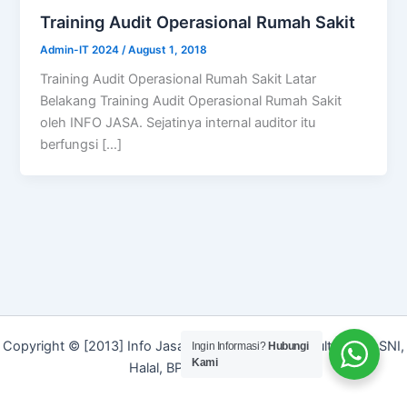
Training Audit Operasional Rumah Sakit
Admin-IT 2024
/
August 1, 2018
Training Audit Operasional Rumah Sakit Latar
Belakang Training Audit Operasional Rumah Sakit
oleh INFO JASA. Sejatinya internal auditor itu
berfungsi […]
Copyright © [2013] Info Jasa | Layanan Jasa Konsultan ISO, SNI,
Ingin Informasi?
Hubungi
Kami
Halal, BPOM dan Merek]