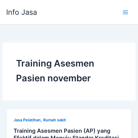
Skip
Info Jasa
to
content
Training Asesmen
Pasien november
,
Jasa Pelatihan
Rumah sakit
Training Asesmen Pasien (AP) yang
Efektif dalam Menuju Standar Kreditasi