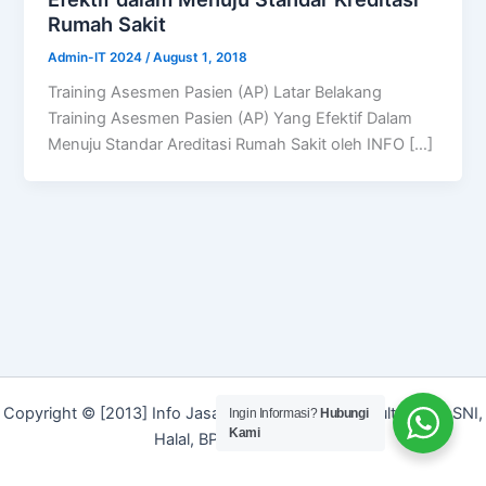
Rumah Sakit
Admin-IT 2024
/
August 1, 2018
Training Asesmen Pasien (AP) Latar Belakang
Training Asesmen Pasien (AP) Yang Efektif Dalam
Menuju Standar Areditasi Rumah Sakit oleh INFO […]
Copyright © [2013] Info Jasa | Layanan Jasa Konsultan ISO, SNI,
Ingin Informasi?
Hubungi
Kami
Halal, BPOM dan Merek]