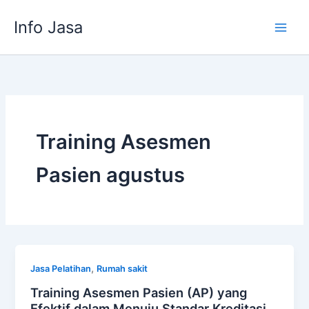
Skip
Info Jasa
to
content
Training Asesmen
Pasien agustus
,
Jasa Pelatihan
Rumah sakit
Training Asesmen Pasien (AP) yang
Efektif dalam Menuju Standar Kreditasi