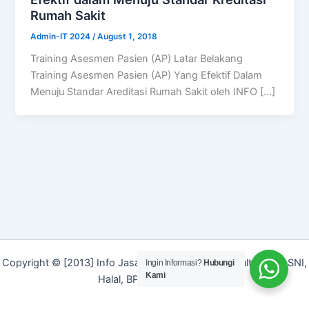
Rumah Sakit
Admin-IT 2024
/
August 1, 2018
Training Asesmen Pasien (AP) Latar Belakang
Training Asesmen Pasien (AP) Yang Efektif Dalam
Menuju Standar Areditasi Rumah Sakit oleh INFO […]
Copyright © [2013] Info Jasa | Layanan Jasa Konsultan ISO, SNI,
Ingin Informasi?
Hubungi
Kami
Halal, BPOM dan Merek]