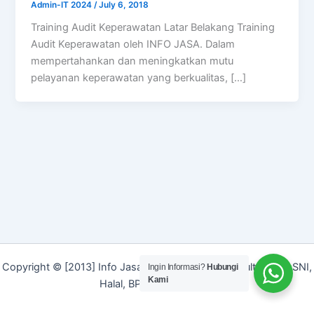
Admin-IT 2024
/
July 6, 2018
Training Audit Keperawatan Latar Belakang Training
Audit Keperawatan oleh INFO JASA. Dalam
mempertahankan dan meningkatkan mutu
pelayanan keperawatan yang berkualitas, […]
Copyright © [2013] Info Jasa | Layanan Jasa Konsultan ISO, SNI,
Ingin Informasi?
Hubungi
Kami
Halal, BPOM dan Merek]