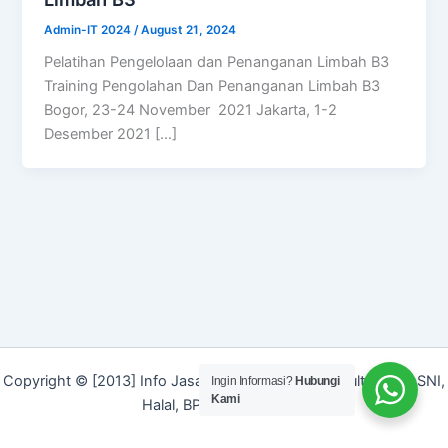
Admin-IT 2024
/
August 21, 2024
Pelatihan Pengelolaan dan Penanganan Limbah B3
Training Pengolahan Dan Penanganan Limbah B3
Bogor, 23-24 November 2021 Jakarta, 1-2
Desember 2021 […]
Copyright © [2013] Info Jasa | Layanan Jasa Konsultan ISO, SNI,
Ingin Informasi?
Hubungi
Kami
Halal, BPOM dan Merek]