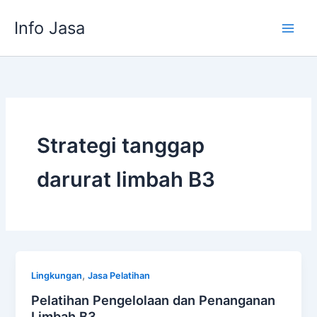
Skip
Info Jasa
to
content
Strategi tanggap
darurat limbah B3
,
Lingkungan
Jasa Pelatihan
Pelatihan Pengelolaan dan Penanganan
Limbah B3