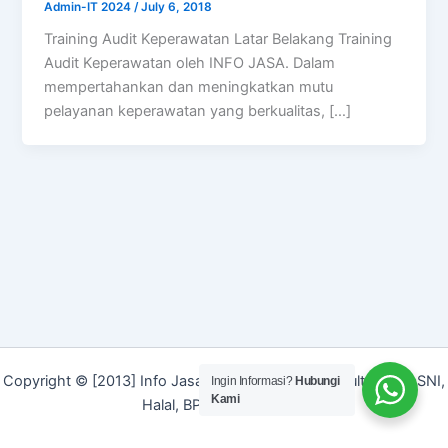
Admin-IT 2024
/
July 6, 2018
Training Audit Keperawatan Latar Belakang Training
Audit Keperawatan oleh INFO JASA. Dalam
mempertahankan dan meningkatkan mutu
pelayanan keperawatan yang berkualitas, […]
Copyright © [2013] Info Jasa | Layanan Jasa Konsultan ISO, SNI,
Ingin Informasi?
Hubungi
Kami
Halal, BPOM dan Merek]