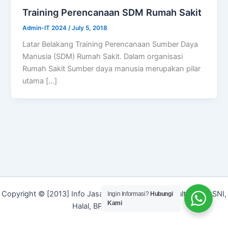
Training Perencanaan SDM Rumah Sakit
Admin-IT 2024
/
July 5, 2018
Latar Belakang Training Perencanaan Sumber Daya
Manusia (SDM) Rumah Sakit. Dalam organisasi
Rumah Sakit Sumber daya manusia merupakan pilar
utama […]
Copyright © [2013] Info Jasa | Layanan Jasa Konsultan ISO, SNI,
Ingin Informasi?
Hubungi
Kami
Halal, BPOM dan Merek]