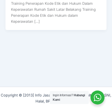
Training Penerapan Kode Etik dan Hukum Dalam
Keperawatan Rumah Sakit Latar Belakang Training
Penerapan Kode Etik dan Hukum dalam
Keperawatan […]
Copyright © [2013] Info Jasa | Layanan Jasa Konsultan ISO, SNI,
Ingin Informasi?
Hubungi
Kami
Halal, BPOM dan Merek]