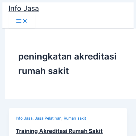
Skip
Info Jasa
to
content
peningkatan akreditasi
rumah sakit
,
,
Info Jasa
Jasa Pelatihan
Rumah sakit
Training Akreditasi Rumah Sakit