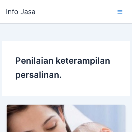
Skip
Info Jasa
to
content
Penilaian keterampilan
persalinan.