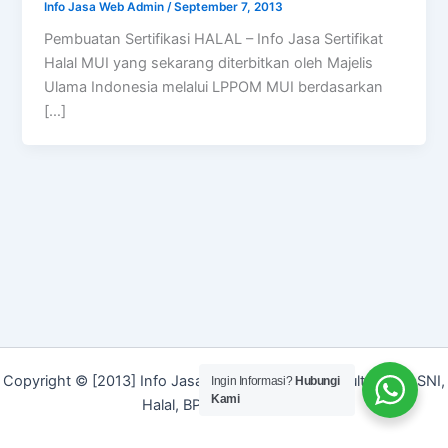
Info Jasa Web Admin
/
September 7, 2013
Pembuatan Sertifikasi HALAL – Info Jasa Sertifikat
Halal MUI yang sekarang diterbitkan oleh Majelis
Ulama Indonesia melalui LPPOM MUI berdasarkan
[…]
Copyright © [2013] Info Jasa | Layanan Jasa Konsultan ISO, SNI,
Ingin Informasi?
Hubungi
Kami
Halal, BPOM dan Merek]