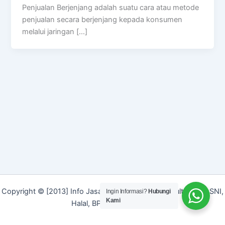
Penjualan Berjenjang adalah suatu cara atau metode
penjualan secara berjenjang kepada konsumen
melalui jaringan […]
Copyright © [2013] Info Jasa | Layanan Jasa Konsultan ISO, SNI,
Ingin Informasi?
Hubungi
Kami
Halal, BPOM dan Merek]