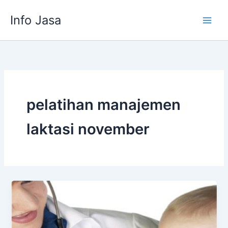
Skip
Info Jasa
to
content
pelatihan manajemen
laktasi november