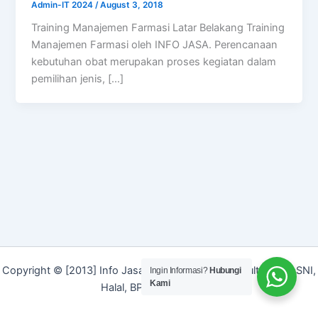
Admin-IT 2024
/
August 3, 2018
Training Manajemen Farmasi Latar Belakang Training
Manajemen Farmasi oleh INFO JASA. Perencanaan
kebutuhan obat merupakan proses kegiatan dalam
pemilihan jenis, […]
Copyright © [2013] Info Jasa | Layanan Jasa Konsultan ISO, SNI,
Ingin Informasi?
Hubungi
Kami
Halal, BPOM dan Merek]