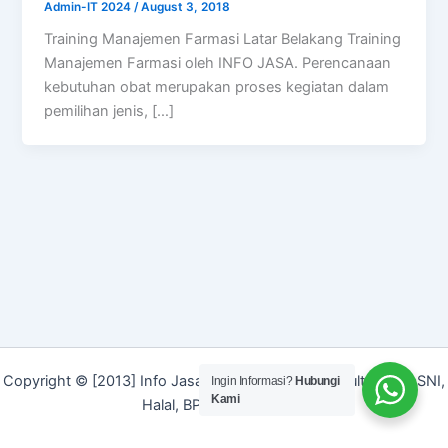
Admin-IT 2024
/
August 3, 2018
Training Manajemen Farmasi Latar Belakang Training
Manajemen Farmasi oleh INFO JASA. Perencanaan
kebutuhan obat merupakan proses kegiatan dalam
pemilihan jenis, […]
Copyright © [2013] Info Jasa | Layanan Jasa Konsultan ISO, SNI,
Ingin Informasi?
Hubungi
Kami
Halal, BPOM dan Merek]