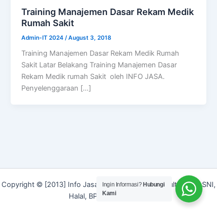
Training Manajemen Dasar Rekam Medik
Rumah Sakit
Admin-IT 2024
/
August 3, 2018
Training Manajemen Dasar Rekam Medik Rumah
Sakit Latar Belakang Training Manajemen Dasar
Rekam Medik rumah Sakit oleh INFO JASA.
Penyelenggaraan […]
Copyright © [2013] Info Jasa | Layanan Jasa Konsultan ISO, SNI,
Ingin Informasi?
Hubungi
Kami
Halal, BPOM dan Merek]